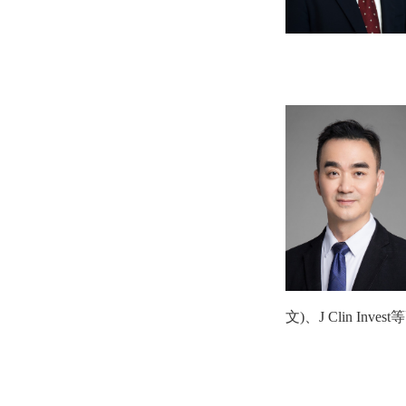
文
)
、
J Clin Invest
等